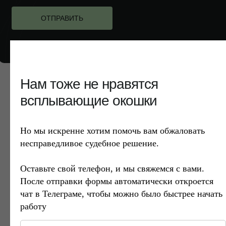
ОТПРАВИТЬ
Нам тоже не нравятся
всплывающие окошки
Но мы искренне хотим помочь вам обжаловать
несправедливое судебное решение.
Илья Демин,
управляющий партнер
Оставьте свой телефон, и мы свяжемся с вами.
Либо задайте нам вопросы
После отправки формы автоматически откроется
в мессенджер или
чат в Телеграме, чтобы можно было быстрее начать
на электронную почту:
работу