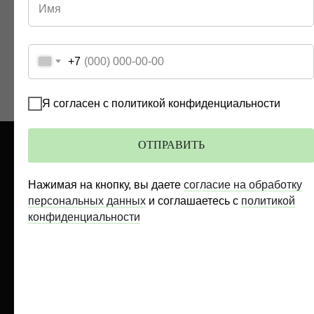
+7
Я согласен с политикой конфиденциальности
ОТПРАВИТЬ
Нажимая на кнопку, вы даете
согласие на обработку
персональных данных
и соглашаетесь c
политикой
Специализируемся на обжаловании
решений по всей России
конфиденциальности
ООО "Технологии обжалования"
ИНН 9703183097
Адвокатский офис Московской коллегии "Ульпиан"
ИНН 7734270123