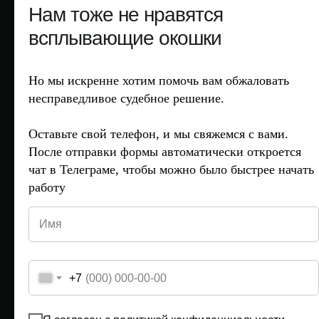
Запишитесь
Нам тоже не нравятся
на консультацию
всплывающие окошки
со специалистом
по обжалованию
Но мы искренне хотим помочь вам обжаловать
несправедливое судебное решение.
После отправки можно перейти в чат
в Телеграме, чтобы сразу же отправить нам
Оставьте свой телефон, и мы свяжемся с вами.
документы для анализа или задать нам
После отправки формы автоматически откроется
вопросы.
чат в Телеграме, чтобы можно было быстрее начать
работу
+7
Прикрепите решение суда или предыдущую жалобу.
Ежемесячно мы рассматриваем около 1000 обращений,
отправленные документы помогают быстрее перейти к
сути дела.
+7
Add files