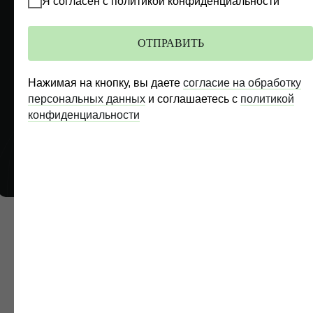
Я согласен с политикой конфиденциальности
Если у Вас нет файла, то можете прислать ссылку на
решение с сайта суда.
ОТПРАВИТЬ
Нажимая на кнопку, вы даете
согласие на обработку
Я даю
согласие
на обработку персональных данных
персональных данных
и соглашаетесь c
политикой
и соглашаюсь c
политикой
конфиденциальности
конфиденциальности
ОТПРАВИТЬ
Илья Демин,