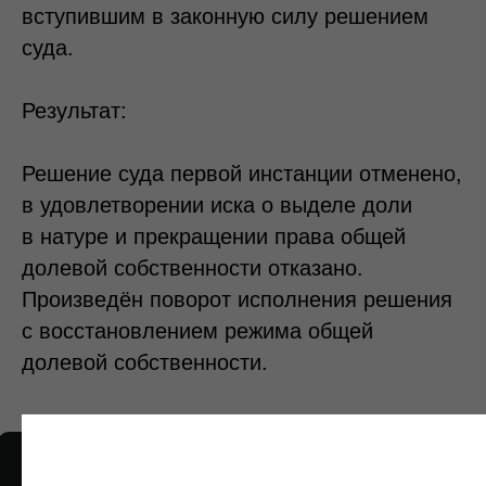
вступившим в законную силу решением
суда.
Результат:
Решение суда первой инстанции отменено,
в удовлетворении иска о выделе доли
в натуре и прекращении права общей
долевой собственности отказано.
Произведён поворот исполнения решения
с восстановлением режима общей
долевой собственности.