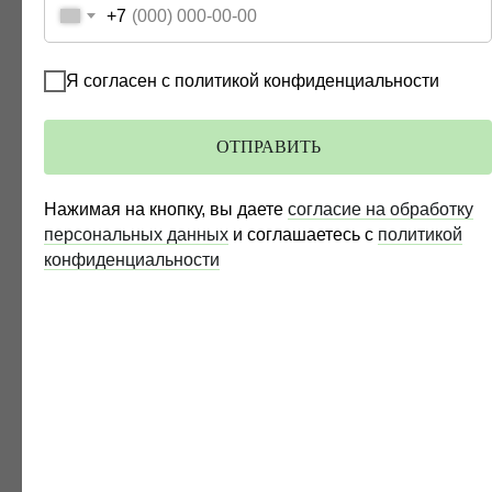
+7
Я согласен с политикой конфиденциальности
ОТПРАВИТЬ
Илья Демин,
управляющий партнер
Либо задайте нам вопросы
Нажимая на кнопку, вы даете
согласие на обработку
персональных данных
и соглашаетесь c
политикой
в мессенджер или
конфиденциальности
на электронную почту: