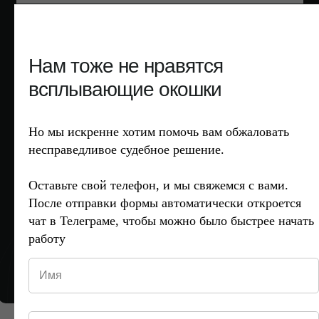
Прикрепите решение суда или предыдущую жалобу.
Ежемесячно мы рассматриваем около 1000 обращений,
отправленные документы помогают быстрее перейти к
сути дела.
Нам тоже не нравятся
Add files
всплывающие окошки
Если у Вас нет файла, то можете прислать ссылку на
решение с сайта суда.
Но мы искренне хотим помочь вам обжаловать
несправедливое судебное решение.
Оставьте свой телефон, и мы свяжемся с вами.
Я даю
согласие
на обработку персональных данных
После отправки формы автоматически откроется
и соглашаюсь c
политикой
конфиденциальности
чат в Телеграме, чтобы можно было быстрее начать
работу
ОТПРАВИТЬ