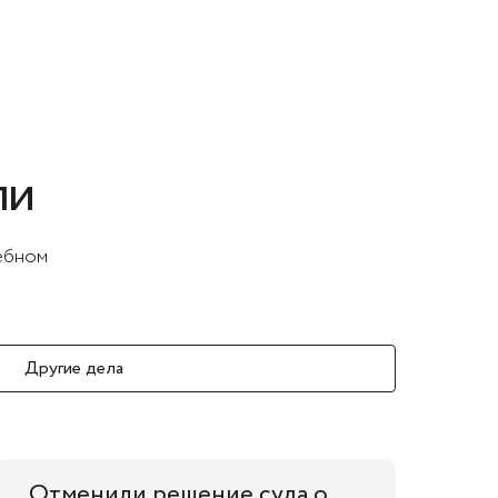
ли
дебном
Другие дела
Отменили решение суда о