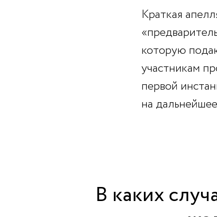
Кратка
я апелл
«предваритель
которую пода
участникам пр
первой инстан
на дальнейшее
В каких случ