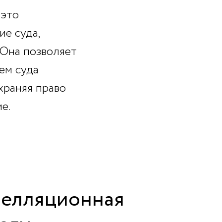
 это
е суда,
 Она позволяет
ем суда
храняя право
е.
апелляционная