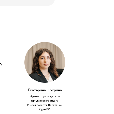
ь
е
Екатерина Нохрина
Адвокат, руководитель
юридического отдела
Имеет победу в Верховном
Суде РФ