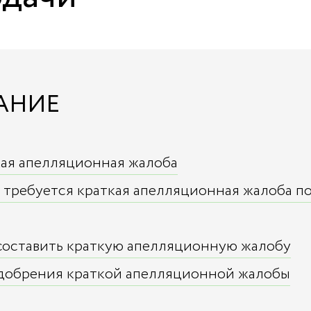
АНИЕ
кая апелляционная жалоба
х требуется краткая апелляционная жалоба п
составить краткую апелляционную жалобу
одобрения краткой апелляционной жалобы