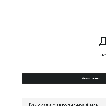
Д
Нажми
Апелляция
Взыскали с автодилера 4 млн