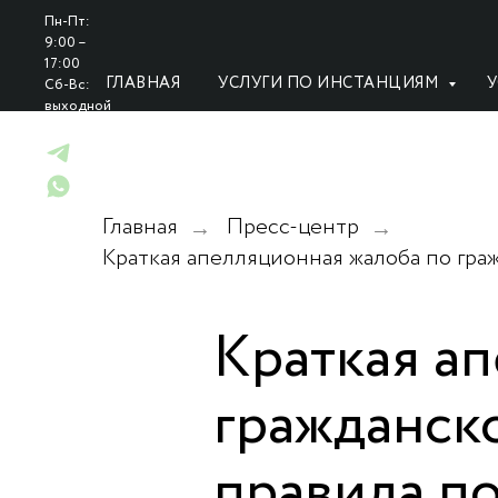
Пн-Пт:
9:00 –
17:00
ГЛАВНАЯ
УСЛУГИ ПО ИНСТАНЦИЯМ
У
Сб-Вс:
выходной
Главная
Пресс-центр
→
→
Краткая апелляционная жалоба по граж
Краткая а
гражданско
правила п