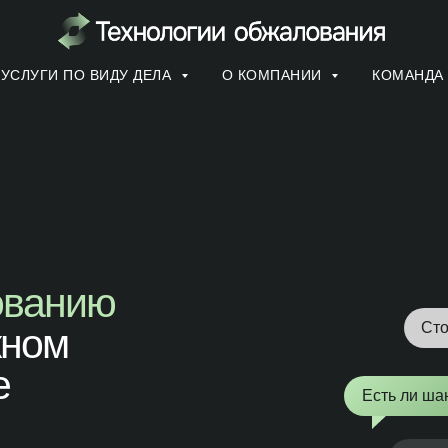
УСЛУГИ ПО ВИДУ ДЕЛА
О КОМПАНИИ
КОМАНДА
ованию
Сто
жном
е
Есть ли ша