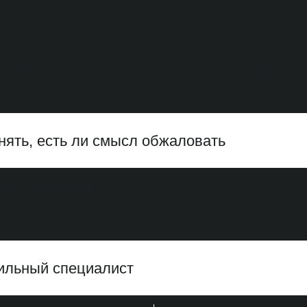
Мы поможем, если
онять, есть ли смысл обжаловать
судебную практику,
ильный специалист