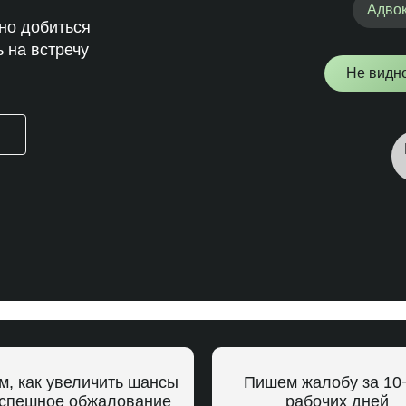
Адвок
но добиться
 на встречу
Не видн
м, как увеличить шансы
Пишем жалобу за 10
успешное обжалование
рабочих дней