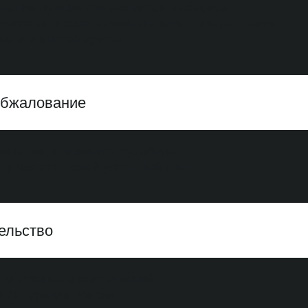
наших лучших специалистов, правовое
ситетов, проект судебного акта, личную подачу
ела и многое другое.
 обжалование
 решение, а поменять судебную
о у нас есть такой успешный опыт.
ельство
том успешных выступлений
 20 городах России.