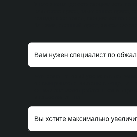
У нас в команде есть специалисты по 
налоговое право, таможенное право, се
гражданское право, специалист по нед
банками, военный юрист, взыскание за
Вам нужен специалист по обжа
Это юрист, который уже много лет зан
он выигрывает значительно чаще, так 
Он или она может работать как в паре
и самостоятельно.
Вы хотите максимально увелич