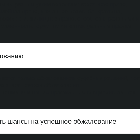
самым разным узким вопросам: земельное право,
мейное право, уголовное право, банкротство,
вижимости, жилищное право, споры со страховыми и
долженности, юрист по интеллектуальным правам.
лованию
имается только обжалованием судебных решений, по
как знает нюансы обжалования.
 с вашим или нашим профильным специалистом, так
ить шансы на успешное обжалование