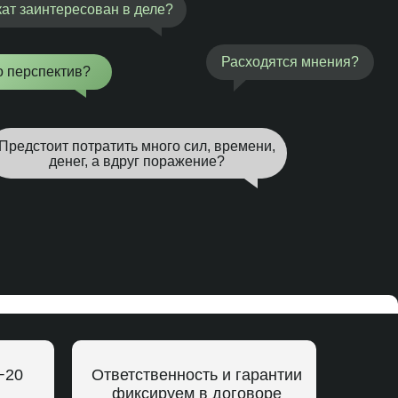
ат заинтересован в деле?
Расходятся мнения?
о перспектив?
Предстоит потратить много сил, времени,
денег, а вдруг поражение?
−20
Ответственность и гарантии
фиксируем в договоре