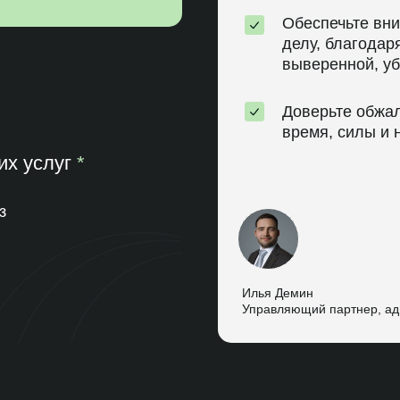
Обеспечьте вн
делу, благода
выверенной, уб
Доверьте обжал
время, силы и 
их услуг
*
з
Илья Демин
Управляющий партнер, ад