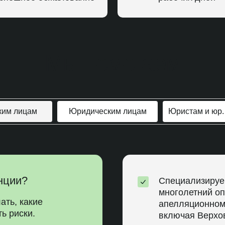
Мы помогаем
ким лицам
Юридическим лицам
Юристам и юр.
нции?
Специализируе
многолетний о
ать, какие
апелляционном
ь риски.
включая Верхо