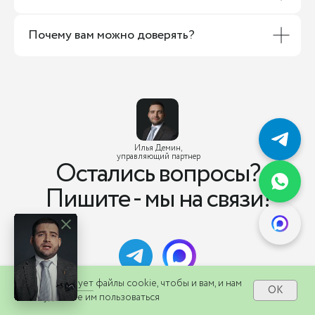
Почему вам можно доверять?
Илья Демин,
управляющий партнер
Остались вопросы?
Пишите - мы на связи!
Сайт
Сайт
использует
использует
куки-файлы, чтобы и вам, и нам
файлы cookie, чтобы и вам, и нам
OK
OK
было удобнее им пользоваться
было удобнее им пользоваться
web@b2b-law.ru